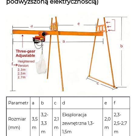
podwyższoną elektrycznością)
Parametr
a
b
c
d
e
f
3,2-
Eksploracja
2,3-
Rozmiar
3,5
2,1
2,0
3,3
zewnętrzna 1,3-
2,5-2,7
(mm)
m
m
m
m
1,5m
m