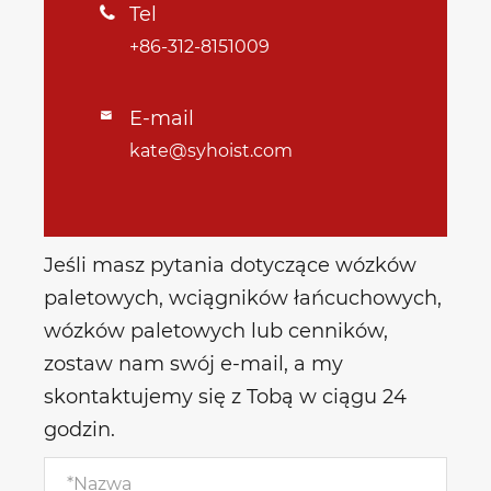
Tel

+86-312-8151009
E-mail

kate@syhoist.com
Jeśli masz pytania dotyczące wózków
paletowych, wciągników łańcuchowych,
wózków paletowych lub cenników,
zostaw nam swój e-mail, a my
skontaktujemy się z Tobą w ciągu 24
godzin.