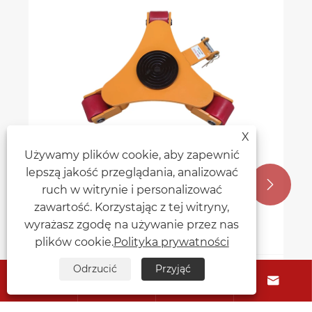
X
Używamy plików cookie, aby zapewnić
lepszą jakość przeglądania, analizować


ruch w witrynie i personalizować
zawartość. Korzystając z tej witryny,
wyrażasz zgodę na używanie przez nas
plików cookie.
Polityka prywatności
Odrzucić
Przyjąć




Dlaczego warto wybrać wózek
transportowy do swojej firmy?