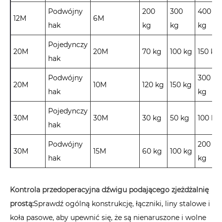
Podwójny
200
300
400
12M
6M
hak
kg
kg
kg
Pojedynczy
20M
20M
70 kg
100 kg
150 kg
hak
Podwójny
300
20M
10M
120 kg
150 kg
hak
kg
Pojedynczy
30M
30M
30 kg
50 kg
100 kg
hak
Podwójny
200
30M
15M
60 kg
100 kg
hak
kg
Kontrola przedoperacyjna dźwigu podającego zjeżdżalnię
prostą:
Sprawdź ogólną konstrukcję, łączniki, liny stalowe i
koła pasowe, aby upewnić się, że są nienaruszone i wolne